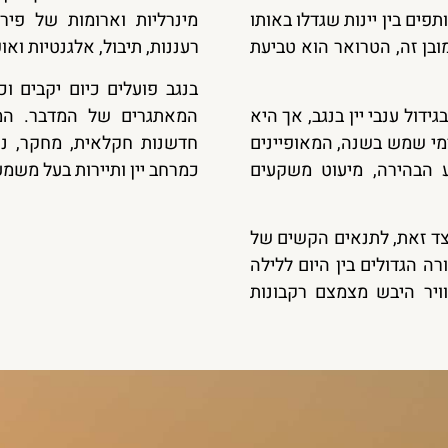
פים בין יינות שגדלו באותו
מינרליות וארומות של פירו
מובן זה, הטרואר הוא טביעת
רעננות, תיבול, אלגנטיות ואו
בנגב פועלים כיום יקבים וכ
דול ענבי יין בנגב, אך היא
המאתגרים של המדבר. המסו
אחד ממקורות הייחוד של האזור. בנגב מעל ל־300 ימי שמש בשנה, המאופיינים
חדשנות חקלאית, מחקר, נופ
 הבהירה, מיעוט משקעים
כמרחב יין ותיירות בעל משמע
צד זאת, לתנאים הקשים של
ה הגדולים בין היום ללילה
ויר היבש מצמצם רקבונות