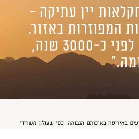
קלאות יין עתיקה -
ת המפוזרות באזור.
בנגב נטעו כרמי גפנים ליין כבר בעת העתיקה לפני כ-3000 שנה,
ה.״
דועים באירופה באיכותם הגבוהה, כפי שעולה משרידי
מה האדריאנית באנגליה, במרתפי המלך המרובינגי