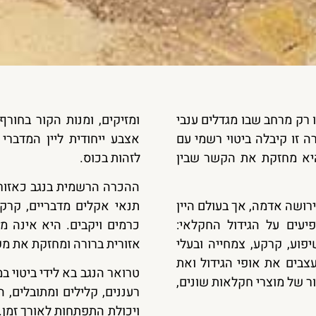
 רק מרחב שבו מגדלים ענבי
ומזיקים, ומנות הקור בחורף
רה זו קיבלה ביטוי רשמי עם
אצבע ייחודית ליין המדבר
גב כאזור יין מוכר בישראל בשנת 2026, והיא מחזקת את הקשר שבין
לזהות בכוס.
ההכרה הרשמית בנגב כאזור 
ושה אדמה, אך בעולם היין
תנאי אקלים מדבריים, קרקע
עים על הגידול החקלאי:
כרמים ויקבים. היא אינה מ
פוע, קרקע, צמחייה ובעלי
אזורית ברורה ומחזקת את מק
עצבים את אופי הגידול ואת
טרואר הנגב בא לידי ביטוי במג
ר של מוצרי חקלאות שונים,
רעננים, קלילים ומתובלים, ה
ויכולת התפתחות לאורך זמן.