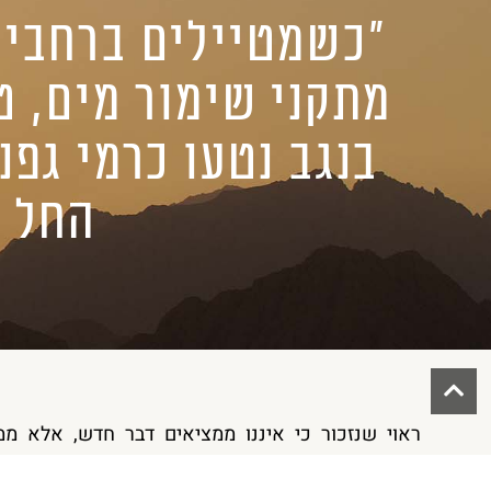
״כשמטיילים ברחבי ה
מתקני שימור מים, ט
החל 
ראוי שנזכור כי איננו ממציאים דבר חדש, אלא מ
חקלאות ויין בנגב. כשמטיילים ברחבי האזור ניכרים לעי