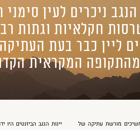
נגב ניכרים לעין סימני ח
רסות חקלאיות וגתות רבו
מהתקופה המקראית הקדומ
משיכים מורשת עתיקה של
יינות הנגב הביזנטים היו י
ן סימני חקלאות יין קדומה:
קנקנים שנמצאו לאורך החו