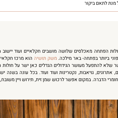
 מנת לתאם ביקור
ניצנה היא שער הכניסה הצפוני לכביש 10. חולות הפתחה מאכלסים שלושה מושבים חקלאיים ועוד יישו
פוני ביותר בפתחה- באר מילכה.
משק תושיה
הוא מרכז חקלאי ח
 שלא להתפעל מעושר הגידולים הגדלים כאן ישר על חולות הד
ים, אתרוגים, גויאבות, נקטרינות ועוד ועוד. בכל עונה בשנה י
חומרי הדברה. במקום אפשר לרכוש שמן זית, תירוש ויין משובח, 