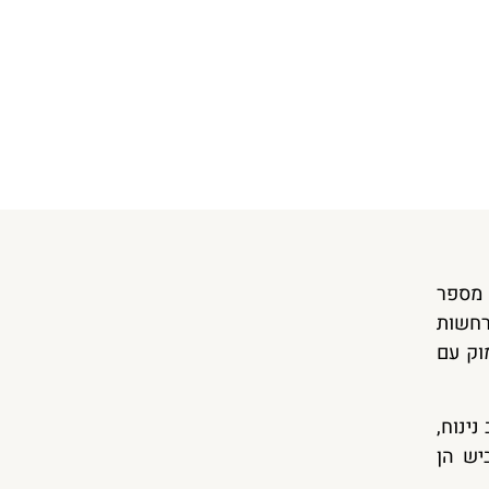
 מספר
רחשות
וק עם
ינוח,
יש הן