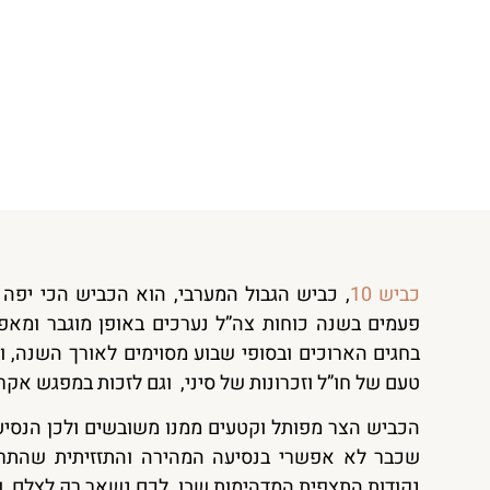
כביש 10
, כביש הגבול המערבי, הוא הכביש הכי יפה 
פעמים בשנה כוחות צה”ל נערכים באופן מוגבר ומא
בחגים הארוכים ובסופי שבוע מסוימים לאורך השנה, ו
טעם של חו”ל וזכרונות של סיני, וגם לזכות במפגש אקר
הכביש הצר מפותל וקטעים ממנו משובשים ולכן הנסיע
שכבר לא אפשרי בנסיעה המהירה והתזזיתית שהתרגל
נקודות התצפית המדהימות שבו. לכם נשאר רק לצלם, ומ