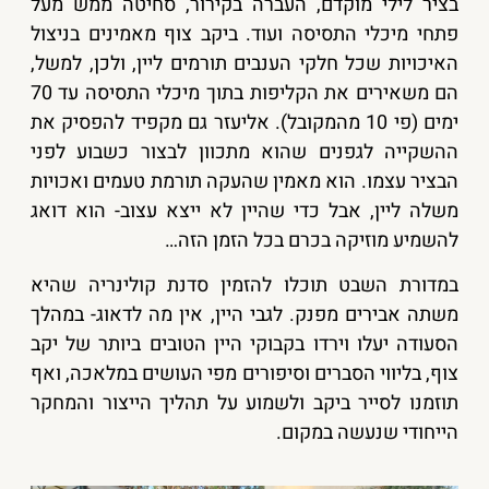
בציר לילי מוקדם, העברה בקירור, סחיטה ממש מעל
פתחי מיכלי התסיסה ועוד. ביקב צוף מאמינים בניצול
האיכויות שכל חלקי הענבים תורמים ליין, ולכן, למשל,
הם משאירים את הקליפות בתוך מיכלי התסיסה עד 70
ימים (פי 10 מהמקובל). אליעזר גם מקפיד להפסיק את
ההשקייה לגפנים שהוא מתכוון לבצור כשבוע לפני
הבציר עצמו. הוא מאמין שהעקה תורמת טעמים ואכויות
משלה ליין, אבל כדי שהיין לא ייצא עצוב- הוא דואג
להשמיע מוזיקה בכרם בכל הזמן הזה…
במדורת השבט תוכלו להזמין סדנת קולינריה שהיא
משתה אבירים מפנק. לגבי היין, אין מה לדאוג- במהלך
הסעודה יעלו וירדו בקבוקי היין הטובים ביותר של יקב
צוף, בליווי הסברים וסיפורים מפי העושים במלאכה, ואף
תוזמנו לסייר ביקב ולשמוע על תהליך הייצור והמחקר
הייחודי שנעשה במקום.