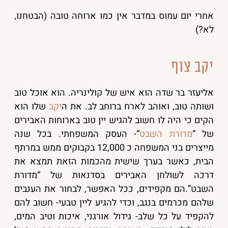
אחרי יום עמוס במדבר אין כמו ארוחה טובה (הבטחנו,
לא?)
יקב צוף
אליעזר בר שדה הוא איש של קולינריה. הוא אוכל טוב
ושותה טוב, ואוהב לארח ברוחב לב. את ה
יקב
שלו הוא
הקים כי היה לו חשוב להגיש יין טוב בארוחות האבירים
של “
מדורת השבט
“- העסק המשפחתי. בכל שנה
מייצרים בני המשפחה כ 12,000 בקבוקים ממש במרתף
הבית, כאשר בערך שישית מהכמות הזאת תמצא את
דרכה לשולחן האבירים בסדנאות של “מדורת
השבט”.הם מקפידים, ככל האפשר, לבחור את הענבים
שלהם מכרמים בנגב, וכדי להגיע ליין טבעי- חשוב להם
להקפיד על כל שלב- גידול אורגני, איכות וטיב המים,