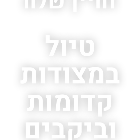
והיין שלה
טיול
במצודות
קדומות
וביקבים