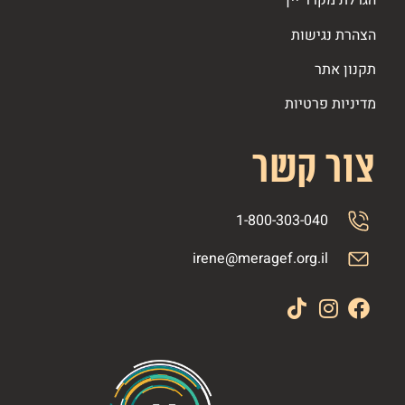
הגרלת מקרר יין
הצהרת נגישות
תקנון אתר
מדיניות פרטיות
צור קשר
1-800-303-040
irene@meragef.org.il