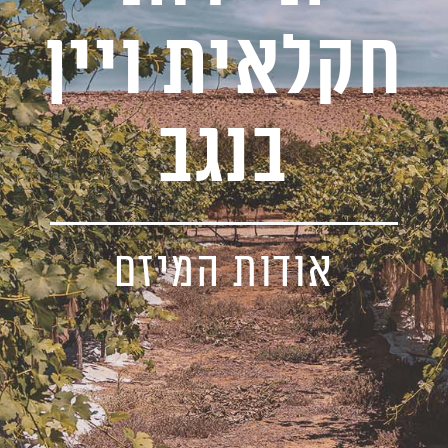
חקלאית ויין
בנגב
אודות המיזם