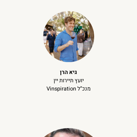
גיא הרן
יועץ תיירות יין
מנכ”ל Vinspiration