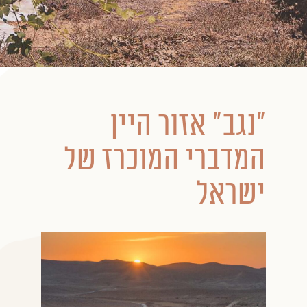
״נגב״ אזור היין
המדברי המוכרז של
ישראל