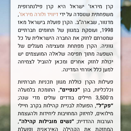
קרן מיראז’ ישראל היא קרן פילנתרופית
משפחתית שנוסדה על ידי
דיוויד ולורה מיראז’
,
מדנוור, שבארה”ב. הקרן פועלת בישראל מאז
1998, ועוסקת במגוון של תחומים חברתיים
שמטרתם לחזק את החברה הישראלית על כל
גווניה. הקרן מפתחת ומעצימה מעגלים של
השפעה מתוך תפיסה שלאלה המועצמים יש
יכולת לחזק אחרים ומכאן להוביל לצמיחה
למען כלל אזרחי המדינה.
פעילות הקרן כוללת מגוון תכניות חברתיות
וכלכליות, בהן
״כנפיים״
, התומכת בלמעלה
מ־3,500 חיילים בודדים עולים מדי שנה;
״פק״ל״
, הפועלת לבניית קהילות בקרב חיילי
מילואים, לחיזוק המחויבות ליחידות ולהעצמת
הערבות ההדדית;
״נשים מובילות קהילה״
,
המחזקת את הקהילה האיראנית ופועלת