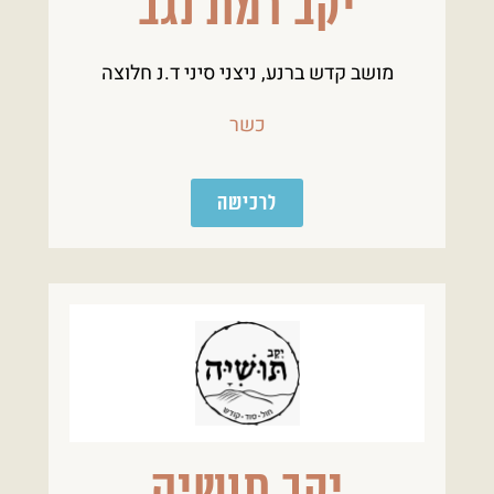
יקב רמת נגב
מושב קדש ברנע, ניצני סיני ד.נ חלוצה
כשר
לרכישה
יקב תושיה