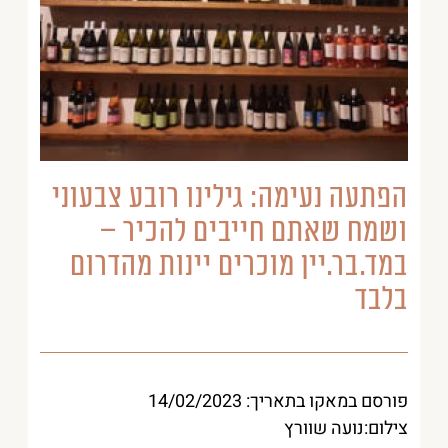
הפתעה נעימה: גילינו רובע צבעוני
ושמח שאתם חייבים להכיר –
במד.בר.יין מוכרים יינות מהדרום
בלבד
פורסם במאקו בתאריך: 14/02/2023
צילום:נועה שוורץ