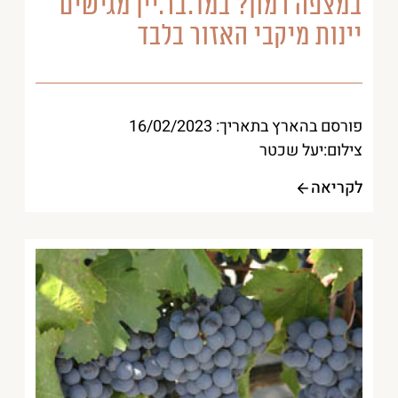
במצפה רמון? במד.בר.יין מגישים
יינות מיקבי האזור בלבד
פורסם בהארץ בתאריך: 16/02/2023
צילום:יעל שכטר
לקריאה