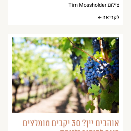
צילום:Tim Mossholder
לקריאה
אוהבים יין? 30 יקבים מומלצים