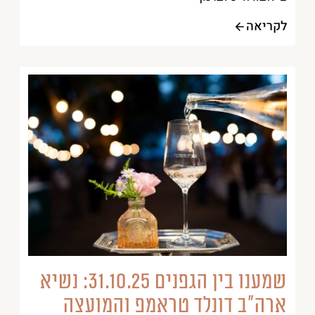
לקריאה
שמענו בין הגפנים 31.10.25: נשיא
ארה”ב דונלד טראמפ והמועצה