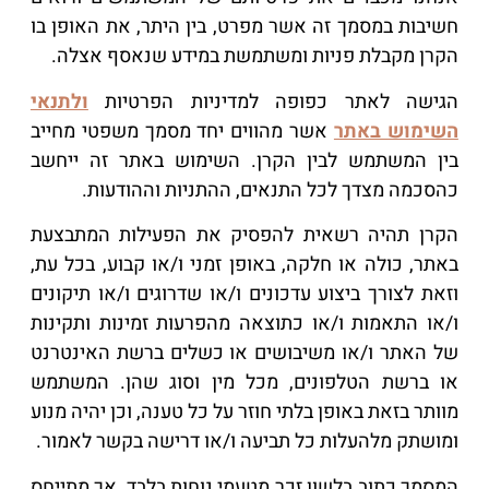
חשיבות במסמך זה אשר מפרט, בין היתר, את האופן בו
הקרן מקבלת פניות ומשתמשת במידע שנאסף אצלה.
הגישה לאתר כפופה למדיניות הפרטיות
ולתנאי
השימוש באתר
אשר מהווים יחד מסמך משפטי מחייב
בין המשתמש לבין הקרן. השימוש באתר זה ייחשב
כהסכמה מצדך לכל התנאים, ההתניות וההודעות.
הקרן תהיה רשאית להפסיק את הפעילות המתבצעת
באתר, כולה או חלקה, באופן זמני ו/או קבוע, בכל עת,
וזאת לצורך ביצוע עדכונים ו/או שדרוגים ו/או תיקונים
ו/או התאמות ו/או כתוצאה מהפרעות זמינות ותקינות
של האתר ו/או משיבושים או כשלים ברשת האינטרנט
או ברשת הטלפונים, מכל מין וסוג שהן. המשתמש
מוותר בזאת באופן בלתי חוזר על כל טענה, וכן יהיה מנוע
ומושתק מלהעלות כל תביעה ו/או דרישה בקשר לאמור.
המסמך כתוב בלשון זכר מטעמי נוחות בלבד, אך מתייחס