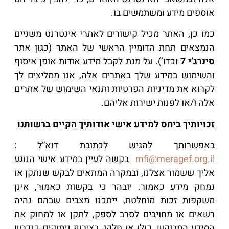
אוספים מידע ומשתמשים בו.
כמו כן, האתר מכיל קישורים לאתרי אינטרנט משניים
הנמצאים תחת הדומיין הראשי של האתר (כגון אתר
סינרג’י 7
וכדו’). על מנת לקבל מידע אודות אופן איסוף
והשימוש במידע שלך באתרים אלה, אנו ממליצים לך
לקרוא את מדיניות הפרטיות ותנאי השימוש של אתרים
אלה ו/או לפנות ישירות אליהם.
זכויותיך ביחס למידע אישי אודותיך הקיים ברשותנו
באפשרותך להגיש לכתובת דוא”ל :
mfi@meragef.org.il
בקשה לעיין במידע אישי הנוגע
אליך ששמור אצלנו, ובמקרה המתאים לבקש שנתקן או
נמחק מידע כאמור. יובהר כי בקשות כאמור, אינן
משקפות זכות מוחלטת, ייתכנו מצבים שבהם נהיה
רשאים או מחויבים לסרב לספק, לתקן או למחוק את
המידע המבוקש, כולו או חלקו, בצירוף נימוקים כנדרש