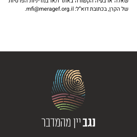
שאלה או בעיה הקשורה באתר ו/או במדיניות הפרטיות
של הקרן, בכתובת דוא”ל: mfi@meragef.org.il.