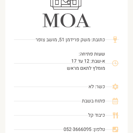
כתובת: משק פרידמן 51, מושב צופר
שעות פתיחה:
א-שבת: 12 עד 17
מומלץ לתאם מראש
כשר: לא
פתוח בשבת
כיבוד קל
טלפון: 052-3666095