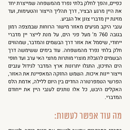
כפיים, והפך לחלק בלתי נפרד מהמשפחה שמייצרת יחד
את היין מרגע הבציר, דרך תהליך הייצור והטעימות, ועד
מזיגת יין מדברי צונן אל הגביע.
ענבי היקב מגיעים מאזור מישור הרוחות שבמצפה רמון
בגובה 760 מ’ מעל פני הים, על מנת לייצר יין מדברי
ייחודי, שיסמל את אזור דרך הבשמים והמדבר, שמהווים
חלק בלתי נפרד מהמשפחה. עוד בימים ששימשה דרך
הבשמים להובלת מוצרי מותרות מחצי האי ערב ועד חופי
הים התיכון, התגלו יתרונות ארץ המדבר לגידול ענבים
וייצור יינות איכות. השמש החזקה המאפיינת את האזור,
הפרשי הטמפרטורה החדים בין היום ללילה, אדמת הלס
האקלים היבש, כל אלו נותנים לענבי היין את ייחודם
המדברי.
מה עוד אפשר לעשות: