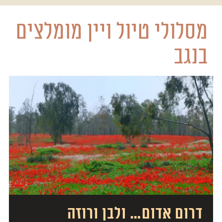
מסלולי טיול ויין מומלצים
בנגב
דרום אדום… ולבן ורוזה