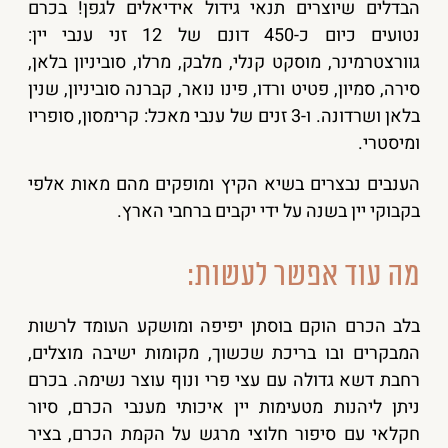
הבדלים שיוצרים תנאי גידול אידיאלים לגפן! בכרם
נטועים כיום כ-450 דונם של 12 זני ענבי יין:
גוורצטרמינר, מוסקט קנלי, מלבק, מרלו, סוביניון בלאן,
סירה, סמיון, פטיט ורדו, פינו נואר, קברנה סוביניון, שנין
בלאן ושרדונה. ו-3 זנים של ענבי מאכל: קרימסון, סופריו
ומיסטרי.
הענבים נבצרים בשיא הקיץ ומופקים מהם מאות אלפי
בקבוקי יין בשנה על ידי יקבים ברחבי הארץ.
מה עוד אפשר לעשות:
בלב הכרם הוקם בוסתן יפיפה ומושקע העומד לרשות
המבקרים ובו בריכת שכשוך, מקומות ישיבה מוצלים,
רחבת דשא גדולה עם עצי פרי ונוף עוצר נשימה. בכרם
ניתן ליהנות מטעימות יין איכותי מענבי הכרם, סיור
חקלאי עם סיפור חלוצי מרגש על הקמת הכרם, בציר