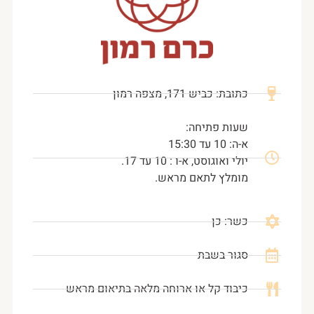
כתובת: כביש 171, מצפה רמון
שעות פתיחה:
א-ה: 10 עד 15:30
יולי ואוגוסט, א-ו : 10 עד 17.
מומלץ לתאם מראש.
כשר: כן
סגור בשבת
כיבוד קל או ארוחה מלאה בתיאום מראש