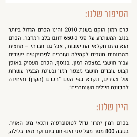
הסיפור שלנו:
כרם רמון הוקם בשנת 2010 והינו הכרם הגדול ביותר
בנגב המשתרע על פני כ-650 דונם בלב המדבר. הכרם
הוא מיזם חקלאי התיישבותי, אבל גם חברתי – מחצית
מהרווחים חוזרים לקהילה ועוברים לפרויקטים ייעודים
עבור תושבי במצפה רמון. בנוסף, הכרם מעסיק באופן
קבוע עובדים תושבי מצפה רמון ובעונת הבציר עשרות
של צעירים, ונקרא בפי העם “הכרם (הקרן) והיחידה
להכוונת חיילים משוחררים”.
היין שלנו:
בכרם רמון יתרון גדול לטופוגרפיה ותנאי מזג האויר.
בגובה 800 מטר מעל פני הים- חם ביום וקר מאד בלילה,