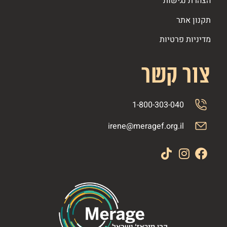
הצהרת נגישות
תקנון אתר
מדיניות פרטיות
צור קשר
1-800-303-040
irene@meragef.org.il