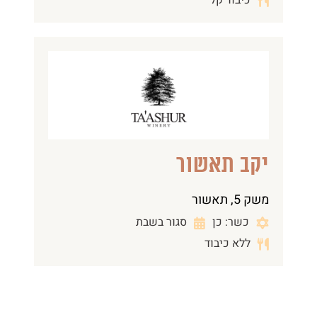
כיבוד קל
יקב תאשור
משק 5, תאשור
כשר: כן
סגור בשבת
ללא כיבוד