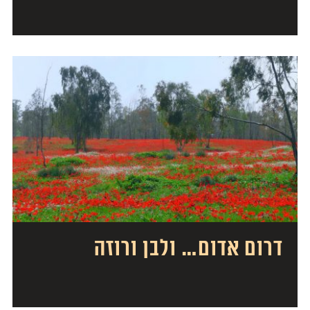
דרום אדום… ולבן ורוזה