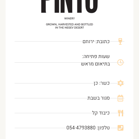
כתובת: ירוחם
שעות פתיחה:
בתיאום מראש
כשר: כן
סגור בשבת
כיבוד קל
טלפון: 054-4793880